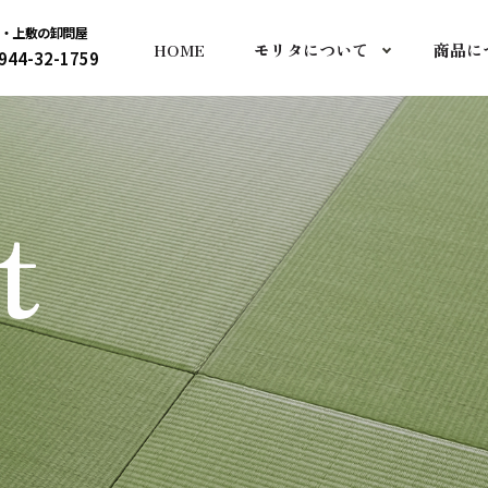
表・上敷の卸問屋
HOME
モリタについて
商品に
944-32-1759
t